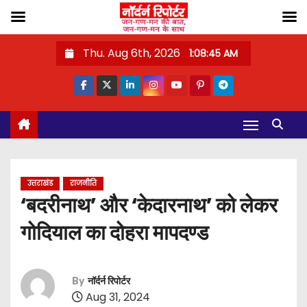
S
Thu. Aug 6th, 2026
1:08:46 AM
k
i
p
t
o
c
o
उत्तराखंड
राजनीति
n
‘बदरीनाथ’ और ‘केदारनाथ’ को लेकर
t
गोदियाल का दोहरा मापदण्ड
e
n
t
By
नॉर्दर्न रिपोर्टर
Aug 31, 2024