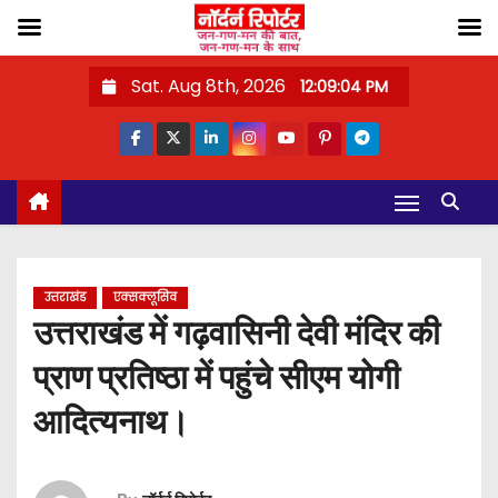
S
Sat. Aug 8th, 2026
12:09:05 PM
k
i
p
t
o
c
o
उत्तराखंड
एक्सक्लूसिव
n
उत्तराखंड में गढ़वासिनी देवी मंदिर की
t
प्राण प्रतिष्ठा में पहुंचे सीएम योगी
e
n
आदित्यनाथ।
t