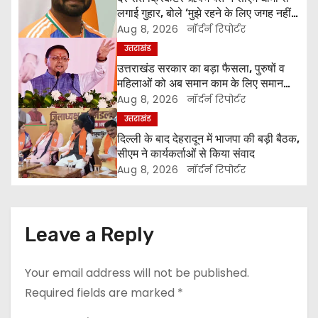
a
लगाई गुहार, बोले ‘मुझे रहने के लिए जगह नहीं
मिल रही’
Aug 8, 2026
नॉर्दर्न रिपोर्टर
v
उत्तराखंड
i
उत्तराखंड सरकार का बड़ा फैसला, पुरुषों व
महिलाओं को अब समान काम के लिए समान
g
वेतन
Aug 8, 2026
नॉर्दर्न रिपोर्टर
उत्तराखंड
a
दिल्ली के बाद देहरादून में भाजपा की बड़ी बैठक,
t
सीएम ने कार्यकर्ताओं से किया संवाद
Aug 8, 2026
नॉर्दर्न रिपोर्टर
i
o
Leave a Reply
n
Your email address will not be published.
Required fields are marked
*