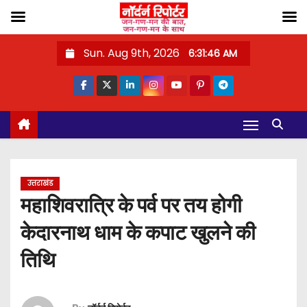
S
Sun. Aug 9th, 2026
6:31:47 AM
k
i
p
t
o
c
o
उत्तराखंड
n
महाशिवरात्रि के पर्व पर तय होगी
t
केदारनाथ धाम के कपाट खुलने की
e
n
तिथि
t