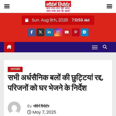
S
Sun. Aug 9th, 2026
7:14:00 AM
k
i
p
t
o
c
o
उत्तराखंड
n
सभी अर्धसैनिक बलों की छुट्टियां रद्द,
t
परिजनों को घर भेजने के निर्देश
e
n
t
By
नॉर्दर्न रिपोर्टर
May 7, 2025