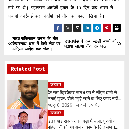
मारे गए थे। पहलगाम आतंकी हमले के 15 दिन बाद भारत ने
जवाबी कार्रवाई कर निर्दोषों की मौत का बदला लिया है।
भारत-पाकिस्तान तनाव के बीच
P
उत्तराखंड में अब स्कूली बच्चों को
केदारनाथ धाम में हेली सेवा पर
पढ़ाया जाएगा गीता का पाठ
अग्रिम आदेश तक रोक।
o
s
Related Post
t
उत्तराखंड
n
देर रात क्रिकेटर ऋषभ पंत ने सीएम धामी से
लगाई गुहार, बोले ‘मुझे रहने के लिए जगह नहीं
a
मिल रही’
Aug 8, 2026
नॉर्दर्न रिपोर्टर
v
उत्तराखंड
उत्तराखंड सरकार का बड़ा फैसला, पुरुषों व
i
महिलाओं को अब समान काम के लिए समान