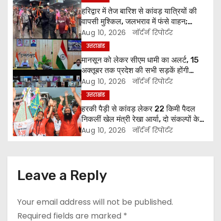
हरिद्वार में तेज बारिश से कांवड़ यात्रियों की
a
वापसी मुश्किल, जलभराव में फंसे वाहन;
एसएसपी ने संभाली कमान
Aug 10, 2026
नॉर्दर्न रिपोर्टर
v
उत्तराखंड
i
मानसून को लेकर सीएम धामी का अलर्ट, 15
अक्तूबर तक प्रदेश की सभी सड़कें होंगी
g
गड्ढामुक्त
Aug 10, 2026
नॉर्दर्न रिपोर्टर
उत्तराखंड
a
हरकी पैड़ी से कांवड़ लेकर 22 किमी पैदल
t
निकलीं खेल मंत्री रेखा आर्या, दो संकल्पों के
साथ शुरू की शिव यात्रा
Aug 10, 2026
नॉर्दर्न रिपोर्टर
i
o
Leave a Reply
n
Your email address will not be published.
Required fields are marked
*