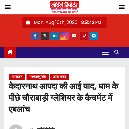
S
Mon. Aug 10th, 2026
8:51:43 PM
k
i
p
t
o
c
o
उत्तराखंड
एक्सक्लूसिव
खास खबर
n
केदारनाथ आपदा की आई याद, धाम के
t
पीछे चौराबाड़ी ग्लेशियर के कैचमेंट में
e
n
एबलांच
t