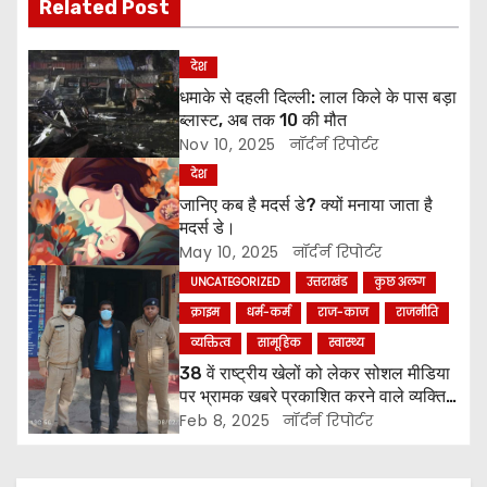
Related Post
t
देश
n
धमाके से दहली दिल्ली: लाल किले के पास बड़ा
ब्लास्ट, अब तक 10 की मौत
a
Nov 10, 2025
नॉर्दर्न रिपोर्टर
v
देश
जानिए कब है मदर्स डे? क्यों मनाया जाता है
i
मदर्स डे।
May 10, 2025
नॉर्दर्न रिपोर्टर
g
UNCATEGORIZED
उत्तराखंड
कुछ अलग
a
क्राइम
धर्म-कर्म
राज-काज
राजनीति
व्यक्तित्व
सामूहिक
स्वास्थ्य
t
38 वें राष्ट्रीय खेलों को लेकर सोशल मीडिया
पर भ्रामक खबरे प्रकाशित करने वाले व्यक्ति
i
को किया पुलिस ने गिरफ्तार ।
Feb 8, 2025
नॉर्दर्न रिपोर्टर
o