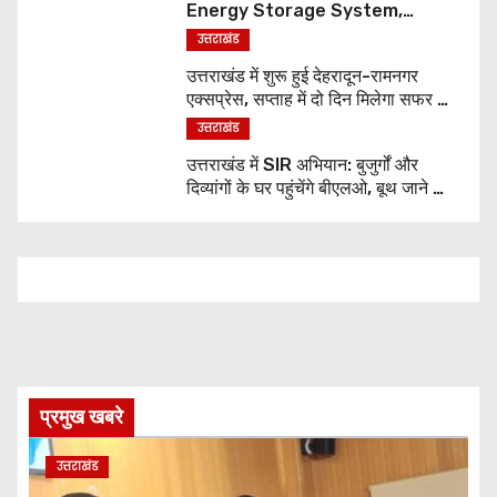
Energy Storage System,
UJVNL लगाएगा 352 करोड़ का प्रोजेक्ट
उत्तराखंड
उत्तराखंड में शुरू हुई देहरादून-रामनगर
एक्सप्रेस, सप्ताह में दो दिन मिलेगा सफर का
नया विकल्प
उत्तराखंड
उत्तराखंड में SIR अभियान: बुजुर्गों और
दिव्यांगों के घर पहुंचेंगे बीएलओ, बूथ जाने की
नहीं होगी जरूरत
प्रमुख खबरे
उत्तराखंड