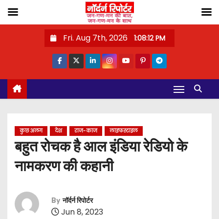
S
Fri. Aug 7th, 2026
1:08:13 PM
k
i
p
t
o
c
o
कुछ अलग
देश
राज-काज
लाइफस्टाइल
n
बहुत रोचक है आल इंडिया रेडियो के
t
नामकरण की कहानी
e
n
t
By
नॉर्दर्न रिपोर्टर
Jun 8, 2023