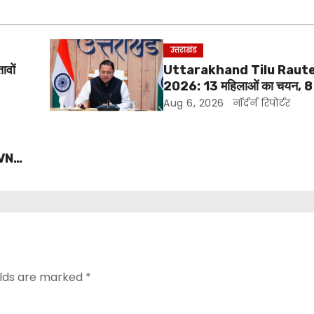
उत्तराखंड
ावों
Uttarakhand Tilu Raute
2026: 13 महिलाओं का चयन, 8
सीएम धामी करेंगे सम्मानित
Aug 6, 2026
नॉर्दर्न रिपोर्टर
VNL
elds are marked
*