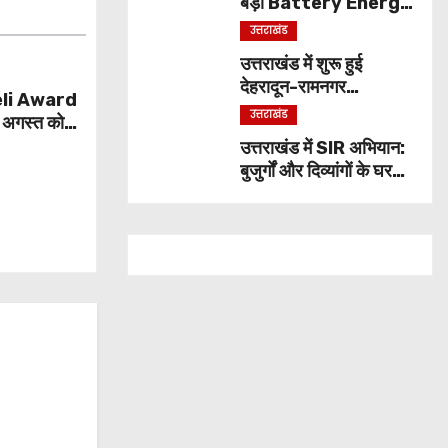
बड़ा Battery Energy
Storage System,
उत्तराखंड
UJVNL लगाएगा 352
उत्तराखंड में शुरू हुई
करोड़ का प्रोजेक्ट
देहरादून-रामनगर
li Award
एक्सप्रेस, सप्ताह में दो दिन
उत्तराखंड
 अगस्त को
मिलेगा सफर का नया विकल्प
उत्तराखंड में SIR अभियान:
बुजुर्गों और दिव्यांगों के घर
पहुंचेंगे बीएलओ, बूथ जाने
की नहीं होगी जरूरत