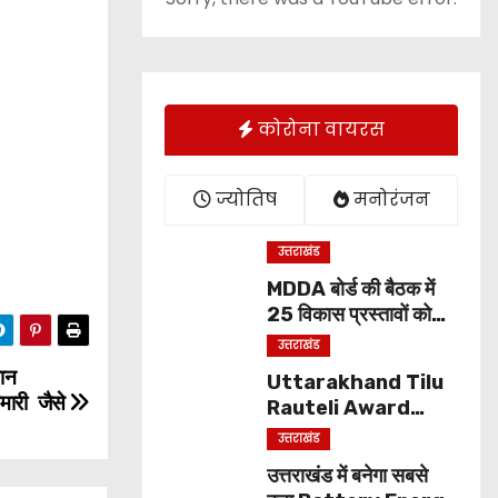
कोरोना वायरस
ज्योतिष
मनोरंजन
उत्तराखंड
MDDA बोर्ड की बैठक में
25 विकास प्रस्तावों को
मंजूरी, लैंड पूलिंग से होटल-
उत्तराखंड
पर्यटन परियोजनाओं को
तान
Uttarakhand Tilu
मिलेगी रफ्तार
ामारी जैसे
Rauteli Award
2026: 13 महिलाओं का
उत्तराखंड
चयन, 8 अगस्त को सीएम
उत्तराखंड में बनेगा सबसे
धामी करेंगे सम्मानित