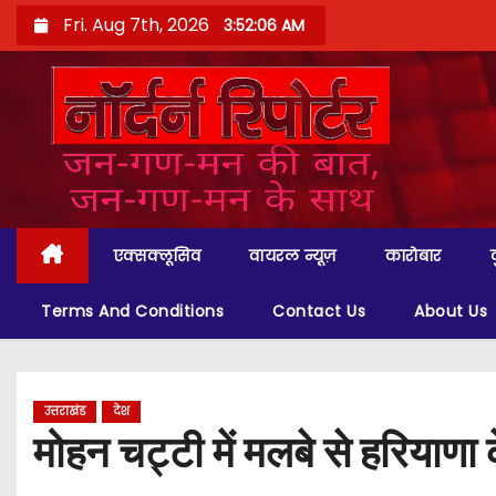
S
Fri. Aug 7th, 2026
3:52:07 AM
k
i
p
t
o
c
o
एक्सक्लूसिव
वायरल न्यूज़
कारोबार
n
t
Terms And Conditions
Contact Us
About Us
e
n
t
उत्तराखंड
देश
मोहन चट्टी में मलबे से हरियाण