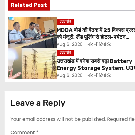
Related Post
t
n
उत्तराखंड
MDDA बोर्ड की बैठक में 25 विकास प्रस्त
a
को मंजूरी, लैंड पूलिंग से होटल-पर्यटन
v
परियोजनाओं को मिलेगी रफ्तार
Aug 6, 2026
नॉर्दर्न रिपोर्टर
उत्तराखंड
i
उत्तराखंड में बनेगा सबसे बड़ा Battery
Energy Storage System, UJ
g
लगाएगा 352 करोड़ का प्रोजेक्ट
Aug 6, 2026
नॉर्दर्न रिपोर्टर
a
t
Leave a Reply
i
Your email address will not be published.
Required fi
o
n
Comment
*