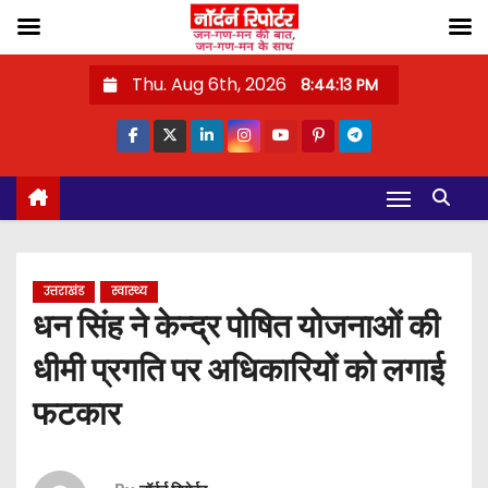
S
Thu. Aug 6th, 2026
8:44:13 PM
k
i
p
t
o
c
o
उत्तराखंड
स्वास्थ्य
n
धन सिंह ने केन्द्र पोषित योजनाओं की
t
धीमी प्रगति पर अधिकारियों को लगाई
e
n
फटकार
t