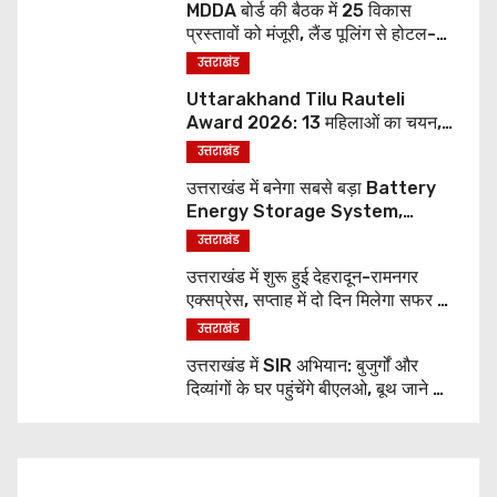
MDDA बोर्ड की बैठक में 25 विकास
प्रस्तावों को मंजूरी, लैंड पूलिंग से होटल-
पर्यटन परियोजनाओं को मिलेगी रफ्तार
उत्तराखंड
Uttarakhand Tilu Rauteli
Award 2026: 13 महिलाओं का चयन,
8 अगस्त को सीएम धामी करेंगे सम्मानित
उत्तराखंड
उत्तराखंड में बनेगा सबसे बड़ा Battery
Energy Storage System,
UJVNL लगाएगा 352 करोड़ का प्रोजेक्ट
उत्तराखंड
उत्तराखंड में शुरू हुई देहरादून-रामनगर
एक्सप्रेस, सप्ताह में दो दिन मिलेगा सफर का
नया विकल्प
उत्तराखंड
उत्तराखंड में SIR अभियान: बुजुर्गों और
दिव्यांगों के घर पहुंचेंगे बीएलओ, बूथ जाने की
नहीं होगी जरूरत