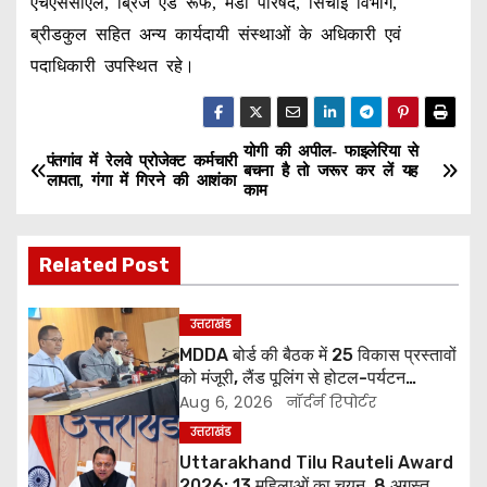
एचएससीएल, ब्रिज एंड रूफ, मंडी परिषद, सिंचाई विभाग,
ब्रीडकुल सहित अन्य कार्यदायी संस्थाओं के अधिकारी एवं
पदाधिकारी उपस्थित रहे।
योगी की अपील- फाइलेरिया से
P
पंतगांव में रेलवे प्रोजेक्ट कर्मचारी
बचना है तो जरूर कर लें यह
लापता, गंगा में गिरने की आशंका
काम
o
s
Related Post
t
उत्तराखंड
n
MDDA बोर्ड की बैठक में 25 विकास प्रस्तावों
को मंजूरी, लैंड पूलिंग से होटल-पर्यटन
a
परियोजनाओं को मिलेगी रफ्तार
Aug 6, 2026
नॉर्दर्न रिपोर्टर
v
उत्तराखंड
Uttarakhand Tilu Rauteli Award
i
2026: 13 महिलाओं का चयन, 8 अगस्त को