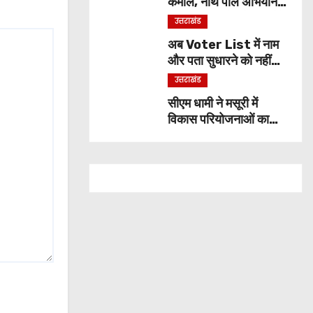
कमाल, नॉर्थ पोल अभियान
के लिए भारत से बने इकलौते
उत्तराखंड
छात्र
अब Voter List में नाम
और पता सुधारने को नहीं
लगाने होंगे चक्कर, बूथ पर
उत्तराखंड
ही हो जाएगा काम
सीएम धामी ने मसूरी में
विकास परियोजनाओं का
किया शुभारंभ, बोले- हर
वादा निभा रही सरकार