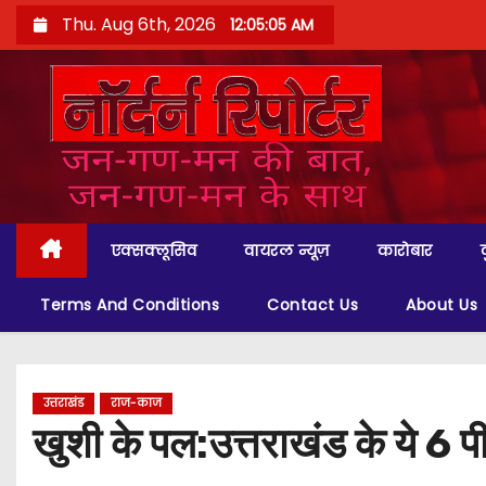
S
Thu. Aug 6th, 2026
12:05:06 AM
k
i
p
t
o
c
o
एक्सक्लूसिव
वायरल न्यूज़
कारोबार
n
t
Terms And Conditions
Contact Us
About Us
e
n
t
उत्तराखंड
राज-काज
खुशी के पल:उत्तराखंड के ये