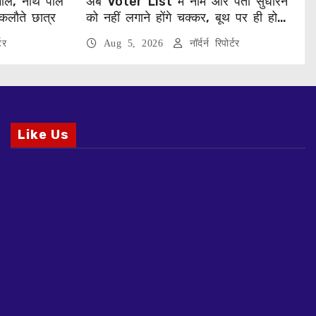
ाल, नॉर्थ पोल
अब Voter List में नाम और पता सुधारने
कलौते छात्र
को नहीं लगाने होंगे चक्कर, बूथ पर ही हो
जाएगा काम
टर
Aug 5, 2026
नॉर्दर्न रिपोर्टर
Like Us