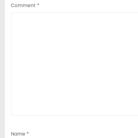
o
Comment
*
n
Name
*