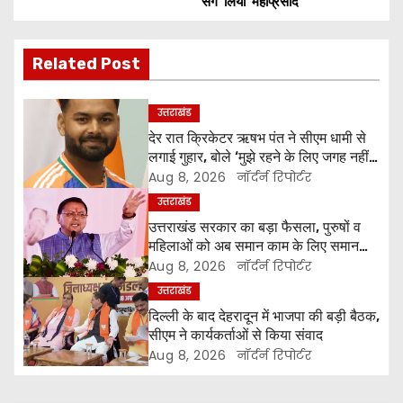
o
संग लिया महाप्रसाद
s
Related Post
t
n
उत्तराखंड
देर रात क्रिकेटर ऋषभ पंत ने सीएम धामी से
a
लगाई गुहार, बोले ‘मुझे रहने के लिए जगह नहीं
मिल रही’
Aug 8, 2026
नॉर्दर्न रिपोर्टर
v
उत्तराखंड
i
उत्तराखंड सरकार का बड़ा फैसला, पुरुषों व
महिलाओं को अब समान काम के लिए समान
g
वेतन
Aug 8, 2026
नॉर्दर्न रिपोर्टर
उत्तराखंड
a
दिल्ली के बाद देहरादून में भाजपा की बड़ी बैठक,
t
सीएम ने कार्यकर्ताओं से किया संवाद
Aug 8, 2026
नॉर्दर्न रिपोर्टर
i