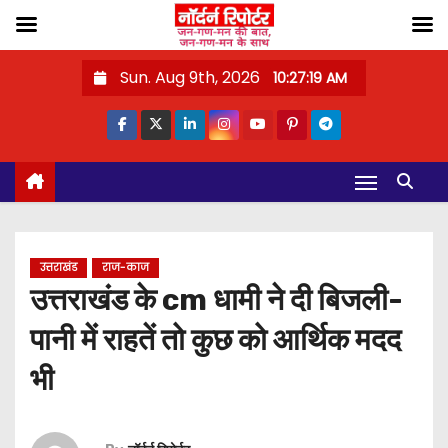
S
Sun. Aug 9th, 2026
10:27:20 AM
k
i
p
t
o
c
o
उत्तराखंड
राज-काज
n
उत्तराखंड के cm धामी ने दी बिजली-
t
पानी में राहतें तो कुछ को आर्थिक मदद
e
n
भी
t