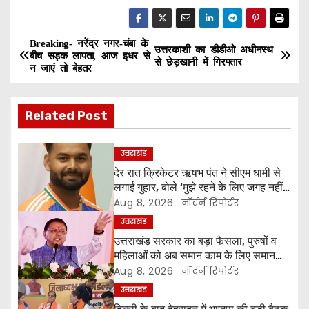
Breaking- नरेंद्र नगर-चंबा के
P
उत्तरकाशी का डीडीओ अधीनस्थ
बीच सड़क लापता, आज इधर से
से छेड़खानी में गिरफ्तार
न जाएं तो बेहतर
o
s
Related Post
t
उत्तराखंड
n
देर रात क्रिकेटर ऋषभ पंत ने सीएम धामी से
लगाई गुहार, बोले ‘मुझे रहने के लिए जगह नहीं
a
मिल रही’
Aug 8, 2026
नॉर्दर्न रिपोर्टर
v
उत्तराखंड
उत्तराखंड सरकार का बड़ा फैसला, पुरुषों व
i
महिलाओं को अब समान काम के लिए समान
वेतन
Aug 8, 2026
नॉर्दर्न रिपोर्टर
g
उत्तराखंड