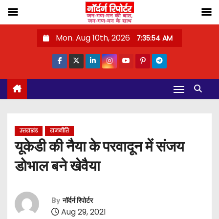
S
Mon. Aug 10th, 2026
7:35:54 AM
k
i
p
t
o
c
o
उत्तराखंड
राजनीति
n
यूकेडी की नैया के परवादून में संजय
t
डोभाल बने खेवैया
e
n
t
By
नॉर्दर्न रिपोर्टर
Aug 29, 2021